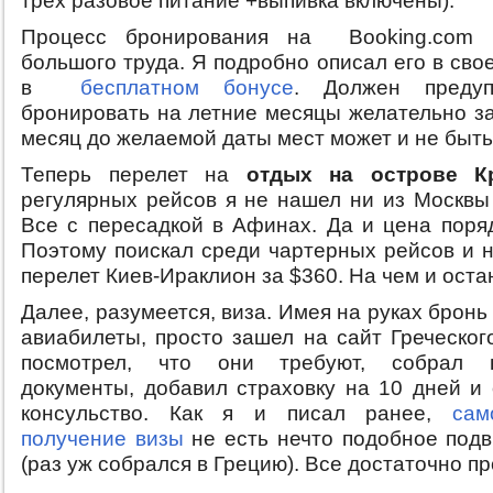
трех разовое питание +выпивка включены).
Процесс бронирования на Booking.com 
большого труда. Я подробно описал его в св
в
бесплатном бонусе
. Должен предуп
бронировать на летние месяцы желательно зар
месяц до желаемой даты мест может и не быть
Теперь перелет на
отдых на острове К
регулярных рейсов я не нашел ни из Москвы 
Все с пересадкой в Афинах. Да и цена поряд
Поэтому поискал среди чартерных рейсов и 
перелет Киев-Ираклион за $360. На чем и оста
Далее, разумеется, виза. Имея на руках бронь 
авиабилеты, просто зашел на сайт Греческог
посмотрел, что они требуют, собрал 
документы, добавил страховку на 10 дней и 
консульство. Как я и писал ранее,
сам
получение визы
не есть нечто подобное подв
(раз уж собрался в Грецию). Все достаточно пр