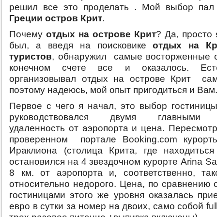
решил все это проделать . Мой выбор па
Греции остров Крит
.
Почему
отдых на острове Крит
? Да, просто
был, а введя на поисковике
отдых на К
туристов
, обнаружил самые восторженные о
конечном счете все и оказалось. Ест
организовывал отдых на острове Крит сам
поэтому надеюсь, мой опыт пригодиться и Вам
Первое с чего я начал, это выбор гостиницы
руководствовался двумя главными к
удаленность от аэропорта и цена. Пересмот
проверенном портале Booking.com курорты
Ираклиона (столица Крита, где находиться
остановился на 4 звездочном курорте Arina Sa
8 км. от аэропорта и, соответственно, та
относительно недорого. Цена, по сравнению 
гостиницами этого же уровня оказалась при
евро в сутки за номер на двоих, само собой ful