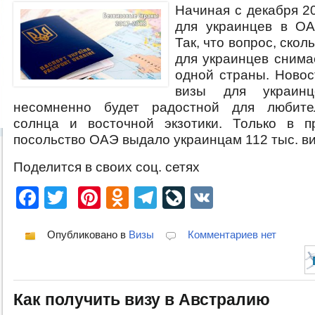
Начиная с декабря 2
для украинцев в ОА
Так, что вопрос, скол
для украинцев снима
одной страны. Новос
визы для украи
несомненно будет радостной для любите
солнца и восточной экзотики. Только в п
посольство ОАЭ выдало украинцам 112 тыс. ви
Поделится в своих соц. сетях
Facebook
Twitter
Pinterest
Odnoklassniki
Telegram
LiveJournal
VK
Опубликовано в
Визы
Комментариев нет
Как получить визу в Австралию