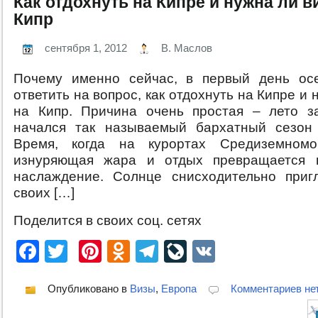
Как отдохнуть на Кипре и нужна ли в
Кипр
сентября 1, 2012
В. Маслов
Почему именно сейчас, в первый день ос
ответить на вопрос, как отдохнуть на Кипре и 
на Кипр. Причина очень простая – лето з
начался так называемый бархатный сезон 
Время, когда на курортах Средиземномо
изнуряющая жара и отдых превращается 
наслаждение. Солнце снисходительно приг
своих […]
Поделится в своих соц. сетях
Facebook
Twitter
Pinterest
Odnoklassniki
Telegram
LiveJournal
VK
Опубликовано в
Визы
,
Европа
Комментариев не