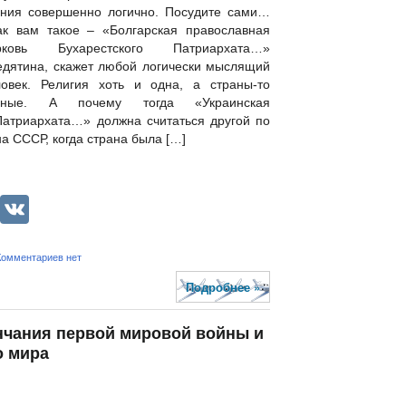
ения совершенно логично. Посудите сами…
к вам такое – «Болгарская православная
рковь Бухарестского Патриархата…»
едятина, скажет любой логически мыслящий
ловек. Религия хоть и одна, а страны-то
зные. А почему тогда «Украинская
Патриархата…» должна считаться другой по
а СССР, когда страна была […]
lassniki
legram
LiveJournal
VK
Комментариев нет
Подробнее »
ончания первой мировой войны и
о мира