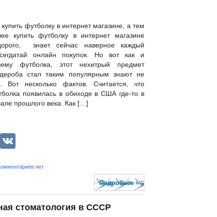
 купить футболку в интернет магазине, а тем
лее купить футболку в интернет магазине
дорого, знает сейчас наверное каждый
всегдатай онлайн покупок. Но вот как и
чему футболка, этот нехитрый предмет
рдероба стал таким популярным знают не
е. Вот несколько фактов. Считается, что
тболка появилась в обиходе в США где-то в
але прошлого века. Как […]
lassniki
legram
LiveJournal
VK
Комментариев нет
Подробнее »
ная стоматология в СССР