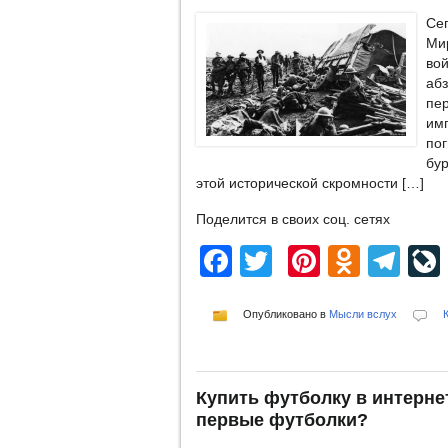
Се
Ми
во
аб
пе
им
по
бу
этой исторической скромности […]
Поделится в своих соц. сетях
Facebook
Twitter
Pinterest
Odnok
Te
Опубликовано в
Мысли вслух
Купить футболку в интерне
первые футболки?