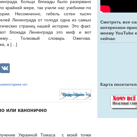
нинграда. Кольцо блокады было разорвано
о крайней мере, так учили нас учебники по
тории. Несомненно, гибель сотен тысяч
телей Ленинграда от голода одна из самых
Смотреть все с
гических страниц нашей истории. Это факт.
интересное-при
вот блокада Ленинграда это миф и вот
моему YouTube 
чему… Толковый словарь Ожегова:
сейчас
а, а […]
lassniki
legram
LiveJournal
VK
Карта посетител
Комментариев нет
Подробнее »
но или канонично
лучение Украиной Томаса с моей точки