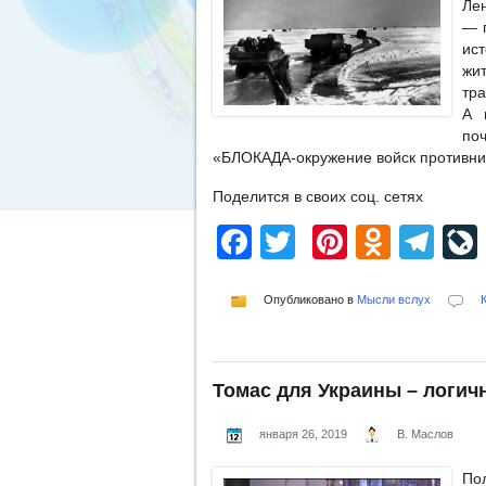
Ле
— п
ис
жи
тра
А 
по
«БЛОКАДА-окружение войск противник
Поделится в своих соц. сетях
Facebook
Twitter
Pinterest
Odnok
Te
Опубликовано в
Мысли вслух
Томас для Украины – логич
января 26, 2019
В. Маслов
По