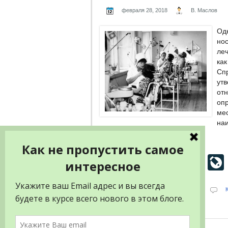
февраля 28, 2018
В. Маслов
О
но
ле
ка
Сп
ут
от
оп
ме
наи
Поделится в своих соц. сетях
Facebook
Twitter
Pinterest
Odnok
Te
Опубликовано в
Мысли вслух