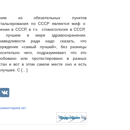
дним из обязательных пунктов
стальгирования по СССР является миф о
чении в СССР, в т.ч. стоматология в СССР,
к лучшем в мире здравоохранении.
раведливости ради надо сказать, что
верждение «самый лучший», без разницы
носительно чего, подразумевает, что это
робовано или протестировано в разных
стах и вот в этом самом месте оно и есть
лучшее. С […]
lassniki
legram
LiveJournal
VK
Комментариев нет
Подробнее »