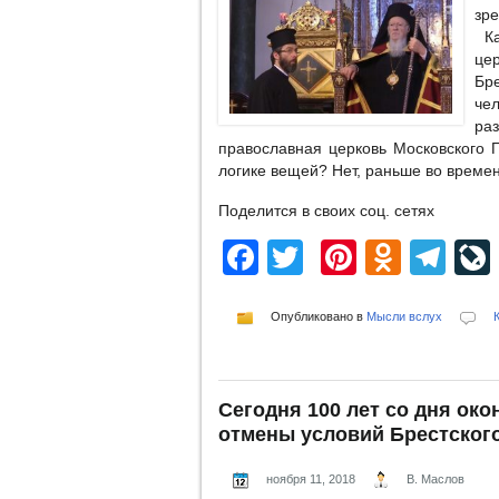
зр
Ка
це
Бр
че
ра
православная церковь Московского 
логике вещей? Нет, раньше во времен
Поделится в своих соц. сетях
Facebook
Twitter
Pinterest
Odnok
Te
Опубликовано в
Мысли вслух
Сегодня 100 лет со дня ок
отмены условий Брестског
ноября 11, 2018
В. Маслов