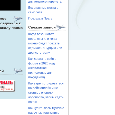
длительного перелета
Безопасные места в
самолете
Поездка в Прагу
амое
соединись к
Свежие записи
каналу прямо
Когда возобновят
перелеты или когда
можно будет поехать
отдыхать в Турцию или
другую страну
Как держать себя в
форме в 2020 году
(бесплатное
ей
приложение для
похудения)
Как зарегистрироваться
на рейс онлайн и не
стоять в очереди
аэропорта, чтобы сдать
багаж
Как купить часы мужские
наручные или купить