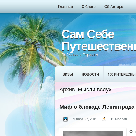
Главная
О блоге
Об Авторе
Сам Себе
Путешествен
По Жизни и Странам
ВИЗЫ
НОВОСТИ
100 ИНТЕРЕСНЫ
Архив ‘Мысли вслух’
Миф о блокаде Ленинграда
января 27, 2019
В. Маслов
Се