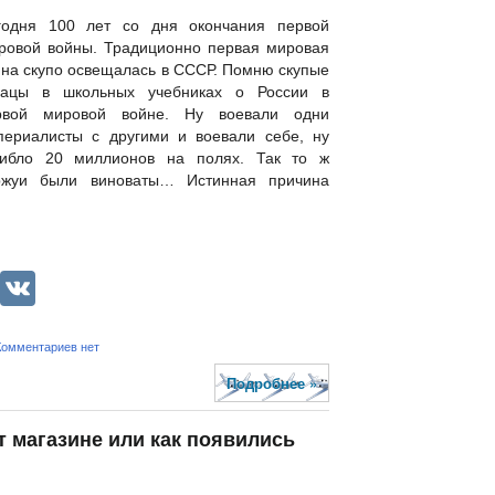
годня 100 лет со дня окончания первой
ровой войны. Традиционно первая мировая
йна скупо освещалась в СССР. Помню скупые
зацы в школьных учебниках о России в
рвой мировой войне. Ну воевали одни
периалисты с другими и воевали себе, ну
гибло 20 миллионов на полях. Так то ж
ржуи были виноваты… Истинная причина
lassniki
legram
LiveJournal
VK
Комментариев нет
Подробнее »
т магазине или как появились