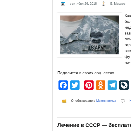
сентября 26, 2018
В. Маслов
Как
бо
не
за
по
га
вс
фу
нач
Поделится в своих соц. сетях
Facebook
Twitter
Pinterest
Odnok
Te
Опубликовано в
Мысли вслух
Лечение в СССР — бесплат