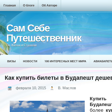
Главная
О блоге
Об Авторе
Сам Себе
Путешественник
По Жизни и Странам
ВИЗЫ
НОВОСТИ
100 ИНТЕРЕСНЫХ МЕСТ МИРА
АВИАБИЛЕТ
Как купить билеты в Будапешт деше
февраля 10, 2015
В. Маслов
Купит
Будапеш
более
ку