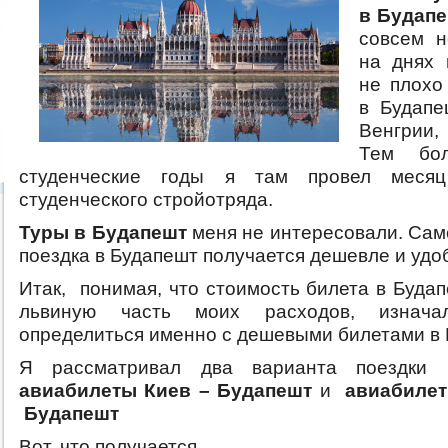
в Будап
совсем н
на днях 
не плохо
в Будапе
Венгрии
Тем бо
студенческие годы я там провел меся
студенческого стройотряда.
Туры в Будапешт
меня не интересовали. Сам
поездка в Будапешт получается дешевле и удо
Итак, понимая, что стоимость билета в Буда
львиную часть моих расходов, изнача
определиться именно с дешевыми билетами в 
Я рассматривал два варианта поездки 
авиабилеты Киев – Будапешт
и
авиабиле
Будапешт
Вот, что получается…