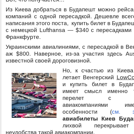
Из Киева добраться в Будапешт можно рейс
компаний с одной пересадкой. Дешевле всег
написания этого поста, купить билет в Будапе
с немецкой Lufthansa — $340 с пересадками
Франкфурте.
Украинскими авиалиниями, с пересадкой в Ве
аж $800. Наверное, из-за участия здесь Austr
известной своей дороговизной.
Но, к счастью из Киев
летает Венгерский
LowCo
и купить билет в Буда
имеет смысл именно т
перелет с бюд
авиакомпаниями и
особенности (
см. з
авиабилеты Киев Буда
лихвой перекрывает
неудобства такой авиакомпании.