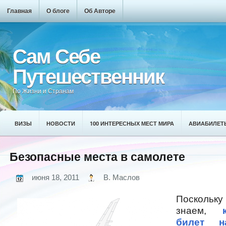
Главная
О блоге
Об Авторе
Сам Себе
Путешественник
По Жизни и Странам
ВИЗЫ
НОВОСТИ
100 ИНТЕРЕСНЫХ МЕСТ МИРА
АВИАБИЛЕТ
Безопасные места в самолете
июня 18, 2011
В. Маслов
Посколь
знаем,
билет н