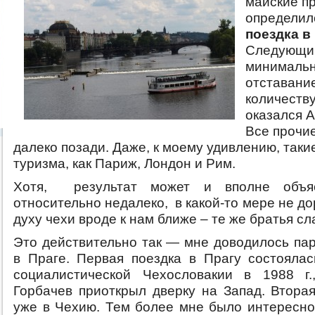
майские п
определилс
поездка в
Следующим
минималь
отставани
количеству
оказался 
Все прочи
далеко позади. Даже, к моему удивлению, так
туризма, как Париж, Лондон и Рим.
Хотя, результат может и вполне объя
относительно недалеко, в какой-то мере не дор
духу чехи вроде к нам ближе – те же братья сл
Это действительно так — мне доводилось пар
в Праге. Первая поездка в Прагу состоял
социалистической Чехословакии в 1988 г.
Горбачев приоткрыл дверку на Запад. Вторая
уже в Чехию. Тем более мне было интересно,