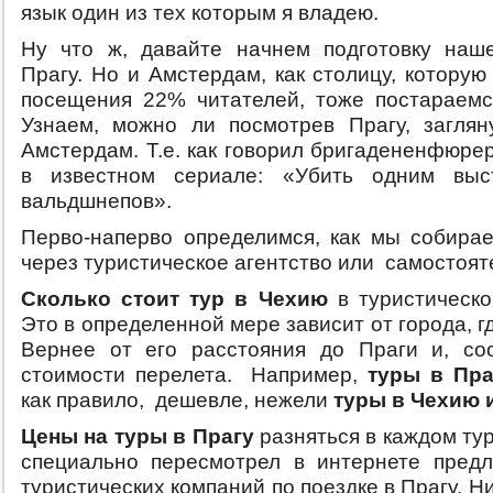
язык один из тех которым я владею.
Ну что ж, давайте начнем подготовку наш
Прагу. Но и Амстердам, как столицу, котору
посещения 22% читателей, тоже постараемс
Узнаем, можно ли посмотрев Прагу, загля
Амстердам. Т.е. как говорил бригадененфюре
в известном сериале: «Убить одним выс
вальдшнепов».
Перво-наперво определимся, как мы собирае
через туристическое агентство или самостоят
Сколько стоит тур в Чехию
в туристическо
Это в определенной мере зависит от города, г
Вернее от его расстояния до Праги и, соо
стоимости перелета. Например,
туры в Пра
как правило, дешевле, нежели
туры в Чехию 
Цены на туры в Прагу
разняться в каждом ту
специально пересмотрел в интернете пред
туристических компаний по поездке в Прагу. Н