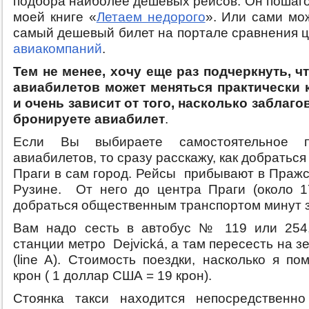
подбора наиболее дешевых рейсов. Он пошаго
моей книге «
Летаем недорого
». Или сами мо
самый дешевый билет на портале сравнения 
авиакомпаний
.
Тем не менее, хочу еще раз подчеркнуть, ч
авиабилетов может меняться практически 
и очень зависит от того, насколько заблаг
бронируете авиабилет
.
Если Вы выбираете самостоятельное п
авиабилетов, то сразу расскажу, как добраться
Праги в сам город. Рейсы прибывают в Пражс
Рузине. От него до центра Праги (около 1
добраться общественным транспортом минут з
Вам надо сесть в автобус № 119 или 254,
станции метро Dejvická, а там пересесть на 
(line A). Стоимость поездки, насколько я п
крон ( 1 доллар США = 19 крон).
Стоянка такси находится непосредственно