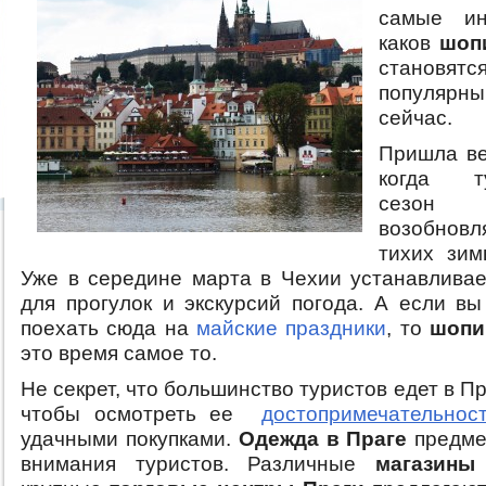
самые ин
каков
шоп
становятс
популярн
сейчас.
Пришла ве
когда ту
сезон
возобновл
тихих зим
Уже в середине марта в Чехии устанавливае
для прогулок и экскурсий погода. А если вы
поехать сюда на
майские праздники
, то
шопи
это время самое то.
Не секрет, что большинство туристов едет в Пр
чтобы осмотреть ее
достопримечательнос
удачными покупками.
Одежда в Праге
предме
внимания туристов. Различные
магазины