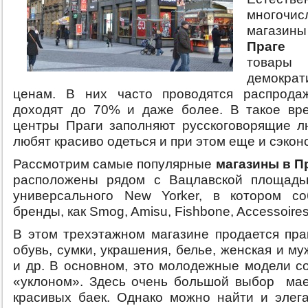
многочис
магази
Праге
пр
товары
демократ
ценам. В них часто проводятся распродаж
доходят до 70% и даже более. В такое вр
центры Праги заполняют русскоговорящие л
любят красиво одеться и при этом еще и сэкон
Рассмотрим самые популярные
магазины в П
расположены рядом с Вацлавской площадь
универсального New Yorker, в котором со
бренды, как Smog, Amisu, Fishbone, Accessoires
В этом трехэтажном магазине продается прак
обувь, сумки, украшения, белье, женская и м
и др. В основном, это молодежные модели с
«уклоном». Здесь очень большой выбор мае
красивых баек. Однако можно найти и элег