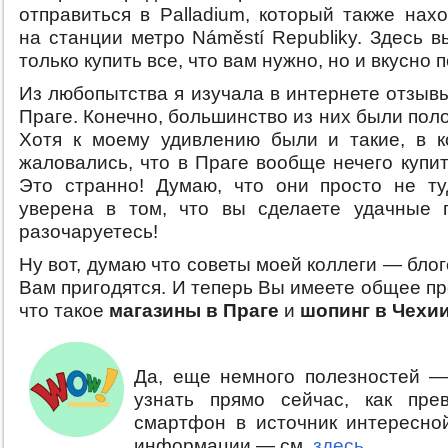
отправиться в Palladium, который также нах
на станции метро Náměstí Republiky. Здесь 
только купить все, что вам нужно, но и вкусно п
Из любопытства я изучала в интернете отзыв
Праге. Конечно, большинство из них были по
Хотя к моему удивлению были и такие, в 
жаловались, что в Праге вообще нечего купи
Это странно! Думаю, что они просто не т
уверена в том, что вы сделаете удачные 
разочаруетесь!
Ну вот, думаю что советы моей коллеги — бло
Вам пригодятся. И теперь Вы имеете общее п
что такое
магазины в Праге
и
шопинг в Чехи
Да, еще немного полезностей —
узнать прямо сейчас, как пре
смартфон в источник интересно
информации — см.
здесь