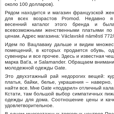
около 100 долларов).
Рядом находится и магазин французской же
для всех возрастов Promod. Недавно я
весенний каталог этого бренда и был
всевозможными женственными платьями по
ценам. Адрес магазина: Václavské náměstí 772/
Идем по Вацлаваку дальше и видим множес
помещений, в которых продается обувь, од
сувениры и все прочее. Здесь и известная че
марка Bat’a, и Salamander. Обращаем вниман
молодежной одежды Gate.
Это двухэтажный рай недорогих вещей: ку
платья, байки, белье, украшения – наверно,
найти все. Мне Gate «подарил» отличный халат
Кстати, там большой выбор симпатичных пижа
одежды для дома. Соотношение цены и кач
удовлетворительное.
В одном многоэтажных торговых центров Пра