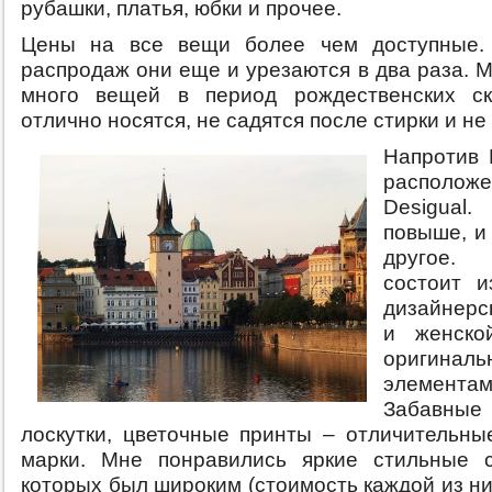
рубашки, платья, юбки и прочее.
Цены на все вещи более чем доступные.
распродаж они еще и урезаются в два раза. 
много вещей в период рождественских ск
отлично носятся, не садятся после стирки и не
Напротив 
располож
Desigual.
повыше, и
другое. 
состоит и
дизайнерс
и женско
оригиналь
элемент
Забавны
лоскутки, цветочные принты – отличительны
марки. Мне понравились яркие стильные с
которых был широким (стоимость каждой из н