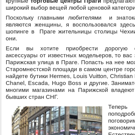
крупные
торговые центры Праги
предлагают
широкий выбор вещей любой ценовой категори
Поскольку главными любителями и знаток
являются женщины, я воспользовался здес
шопинге в Праге жительницы столицы Чех
они.
Если вы хотите приобрести дорогую 
аксессуары от известных модельеров, то вас
Парижская улица в Праге. Попасть на нее мо
Старомнестской площади в самом центре горо
найдете бутики Hermes, Louis Vuitton, Christian D
Chanel, Escada, Hugo Boss и другие. Занимат
многими магазинами на Парижской владеют
бывших стран СНГ.
Тепер
поподроб
погов
экономич
Естеств